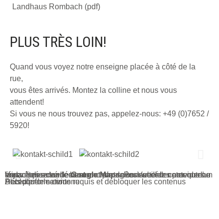
Landhaus Rombach (pdf)
PLUS TRÈS LOIN!
Quand vous voyez notre enseigne placée à côté de la
rue,
vous êtes arrivés. Montez la colline et nous vous
attendent!
Si vous ne nous trouvez pas, appelez-nous:
+49 (0)7652 /
5920
!
Vous êtes actuellement en train de consulter le contenu d'un espace réservé de
. Pour accéder au contenu réel, cliquez sur le bouton ci-dessous. Veuillez noter que ce faisant, des données seront partagées avec des providers tiers.
Google Maps
Plus d'informations
Débloquer le contenu
Accepter le service requis et débloquer les contenus